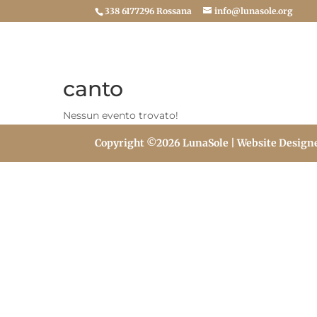
338 6177296 Rossana
info@lunasole.org
canto
Nessun evento trovato!
Copyright ©2026 LunaSole | Website Design