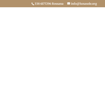
338 6177296 Rossana
info@lunasole.org